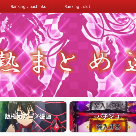
Ranking：pachinko
Ranking：slot
版権元アニメ漫画
パチンコ