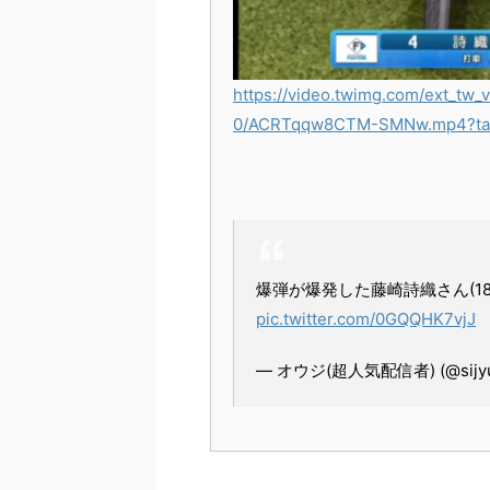
https://video.twimg.com/ext_tw
0/ACRTqqw8CTM-SMNw.mp4?ta
爆弾が爆発した藤崎詩織さん(18
pic.twitter.com/0GQQHK7vjJ
— オウジ(超人気配信者) (@sijyu