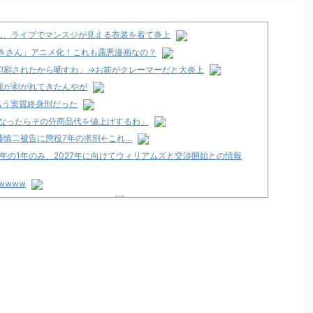
さん、ライブでマンスジが見える衣装を着て炎上
づきさん」アニメ化！これも露悪漫画なの？
印刷されたから晒すわ」→お前がクレーマーだと大炎上
面が剥がれてきたんやが
もう実質終身刑だった
になったらその分商品代を値上げするわ」
藤慎二被告に懲役7年の求刑←これ…
6年の1年のみ、2027年に向けてウィリアムズと交渉開始との情報
wwww
ティア」導入は12月以降！？
2歳の無職の男を逮捕
くるのか！？
店」が8月16日で閉店へ