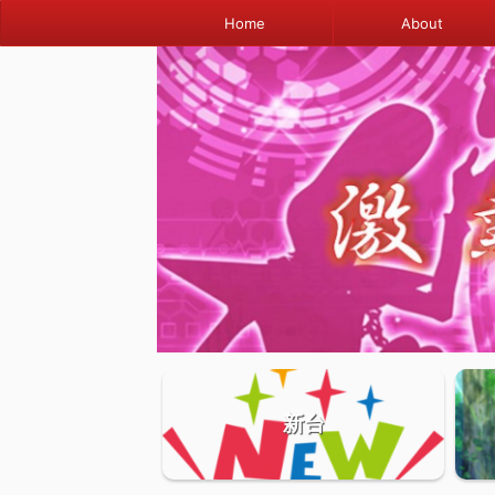
Home
About
新台