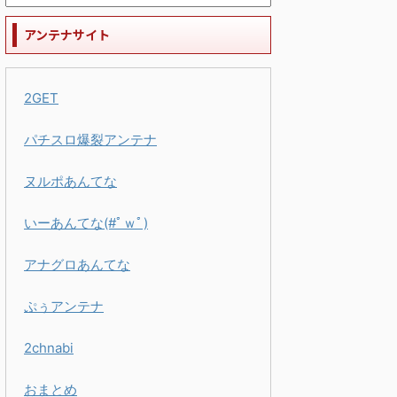
アンテナサイト
2GET
パチスロ爆裂アンテナ
ヌルポあんてな
いーあんてな(#ﾟｗﾟ)
アナグロあんてな
ぷぅアンテナ
2chnabi
おまとめ