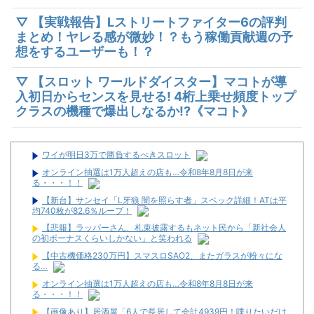
▽ 【実戦報告】Lストリートファイター6の評判
まとめ！ヤレる感が微妙！？もう稼働貢献週の予
想をするユーザーも！？
▽ 【スロット ワールドダイスター】マコトが導
入初日からセンスを見せる! 4桁上乗せ頻度トップ
クラスの機種で爆出しなるか!?《マコト》
ワイが明日3万で勝負するべきスロット
オンライン抽選は1万人超えの店も…令和8年8月8日が来
る・・・！！
【新台】サンセイ「L牙狼 闇を照らす者」スペック詳細！ATは平
均740枚が82.6％ループ！
【悲報】ラッパーさん、札束披露するもネット民から「新社会人
の初ボーナスくらいしかない」と笑われる
【中古機価格230万円】スマスロSAO2、またガラスが粉々にな
る…
オンライン抽選は1万人超えの店も…令和8年8月8日が来
る・・・！！
【画像あり】居酒屋「6人で長居して会計4939円！喋りたいだけ