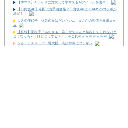
【学マス】AIライザに対抗して学マスもAIアイドルを出そう
【日向坂46】今回はお手頃価格？日向坂46とBEAMSのコラボが
決定！！
大久保佳代子「休みの日はだいたい…」まさかの習慣を暴露ｗｗ
ｗ
【怒報】国税庁「あのさぁ！君らがちゃんと納税してくれないと
こうなっちゃうけどどうする？！」←これw w w w w w w w
ショートスリーパー堀大輔、高須幹弥にブチギレ
反斎藤知事派が本丸に攻め込まれる窮地に突入、「ようやく反撃
のターンやね」と手際の良さに感心する人が続出中
ワイが明日3万で勝負するべきスロット
【新台】サンセイ「L牙狼 闇を照らす者」スペック詳細！ATは平
均740枚が82.6％ループ！
【新台】山佐「LゼーガペインETR」発売告知画像が公開！
【噂】ユニバ「Lバジリスク4」導入は12月以降！？
【噂】オーイズミ「Lアカマター」近々にも動きあり！？