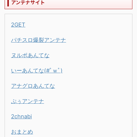
アンテナサイト
2GET
パチスロ爆裂アンテナ
ヌルポあんてな
いーあんてな(#ﾟｗﾟ)
アナグロあんてな
ぷぅアンテナ
2chnabi
おまとめ