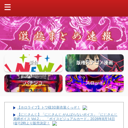
新台
版権元アニメ漫画
パチンコ
スロット
【ホロライブ】トワ様3D新衣装くっぞ！
【にじさんじ】「にじさんじ がんばらないボイス」「にじさんじ
束縛ボイス Vol.2」、「ボイスビジュアルカード」2026年8月14日
(金)12時より販売決定！