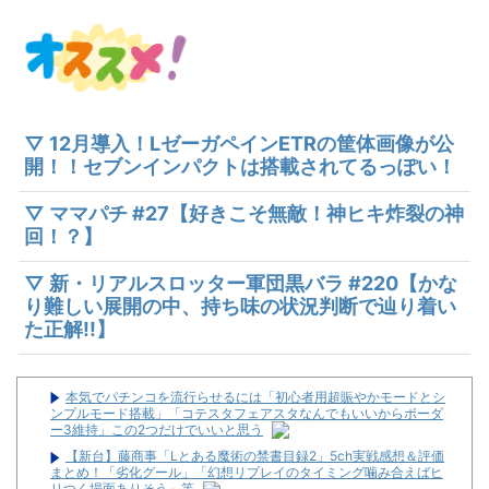
▽ 12月導入！LゼーガペインETRの筐体画像が公
開！！セブンインパクトは搭載されてるっぽい！
▽ ママパチ #27【好きこそ無敵！神ヒキ炸裂の神
回！？】
▽ 新・リアルスロッター軍団黒バラ #220【かな
り難しい展開の中、持ち味の状況判断で辿り着い
た正解!!】
本気でパチンコを流行らせるには「初心者用超賑やかモードとシ
ンプルモード搭載」「コテスタフェアスタなんでもいいからボーダ
ー3維持」この2つだけでいいと思う
【新台】藤商事「Lとある魔術の禁書目録2」5ch実戦感想＆評価
まとめ！「劣化グール」「幻想リプレイのタイミング噛み合えばヒ
リつく場面ありそう」等