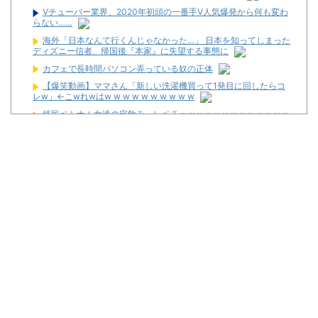
Vチューバー業界、2020年初頭の一番手V人気爆発から何も変わ
らない……
海外「日本なんて行くんじゃなかった…」 日本を知ってしまった
ディズニー信者、帰国後『本家』に失望する事態に
カフェで長時間パソコン弄っている奴の正体
【爆笑動画】ママさん「新しい洗濯機買って1発目に回したらコ
レw」←こwれwはw w w w w w w w w w
移民ベトナム女達の宅飲み、レベチｗｗｗｗｗｗｗｗｗｗｗｗｗ
ｗｗｗｗｗｗｗｗｗｗｗ
三共が「釘玉夏祭り」を渋谷で開催！期間は8月29日～9月6日ま
で！
【新台】藤商事「Lとある魔術の禁書目録2」5ch実戦感想＆評価
まとめ！「劣化グール」「幻想リプレイのタイミング噛み合えばヒ
リつく場面ありそう」等
News】ユニバ「L/バジリスクⅣXB」、北電子「Lライザのアト
リエKD」「Sゴーゴージャグラー4KT」などが検定通過！
パチンカスが遠隔だのホルコンだの言うからホールは客を舐める
し釘も開けないんだよな
【新台】ユニバ「Lやじきた道中記参る！」5ch実戦感想＆評価ま
とめ！「ATはそこそこやじきたしてる気がする」「過去作と変わり
映えしない」等