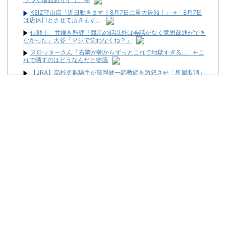
KEIZ守山店「近日動きます！8月7日に重大告知！」→「8月7日
は店休日とさせて頂きます」
侍戦士、井端を酷評「競馬の話以外は会話がなく意思疎通ができ
なかった」大谷「マジで笑わなくね？」
スロッターさん「右隣が朝からずっとこれで地獄すぎる…」←こ
れで晒すのはどうなんだと物議
【JRA】高杉吏麒騎手が藤岡健一調教師を激怒させ「所属取消」
フリー転身へ、との噂
LバジリスクⅣ XBが検定通過！！バジリスクナンバリングタイト
ルが来るぞ～～！！！！
【朗報】プチプチで有名な川上産業、社名を「プチプチ株式会
社」に変更ｗｗｗｗｗ
本気でパチンコを流行らせるには「初心者用超賑やかモードとシ
ンプルモード搭載」「コテスタフェアスタなんでもいいからボーダ
ー3維持」この2つだけでいいと思う
【10年で運営会社が半減】このままだとパチンコ店消えちゃうけ
ど…それでいいの？
12月導入！LゼーガペインETRの筐体画像が公開！！セブンイン
パクトは搭載されてるっぽい！
三共が「釘玉夏祭り」を渋谷で開催！期間は8月29日～9月6日ま
で！