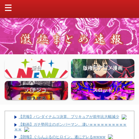
新台
版権元アニメ漫画
パチンコ
スロット
【悲報】バンダイナムコ決算、プリキュアが前年比大幅減少
【動画】ガチ勢同士のボンバーマン、凄いｗｗｗｗｗｗｗｗｗｗ
ｗｗ
【朗報】ぐらんぶるのヒロイン、遂にデレるwwww