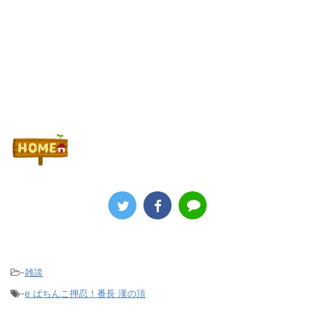
Powered by livedoor 相互RSS
-
雑談
-
e ぱちんこ押忍！番長 漢の頂