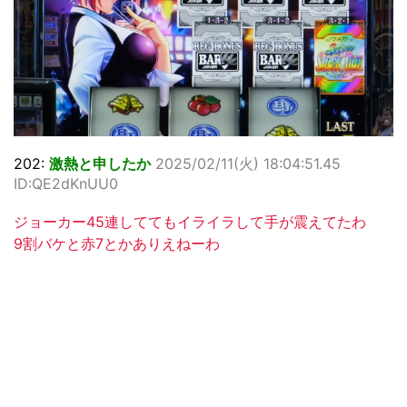
202:
激熱と申したか
2025/02/11(火) 18:04:51.45
ID:QE2dKnUU0
ジョーカー45連しててもイライラして手が震えてたわ
9割バケと赤7とかありえねーわ