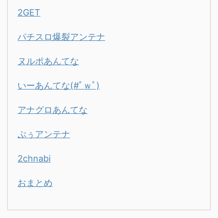
2GET
パチスロ爆裂アンテナ
ヌルポあんてな
いーあんてな(#ﾟｗﾟ)
アナグロあんてな
ぷぅアンテナ
2chnabi
おまとめ