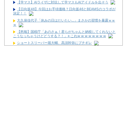
【学マス】AIライザに対抗して学マスもAIアイドルを出そう
【日向坂46】今回はお手頃価格？日向坂46とBEAMSのコラボが
決定！！
大久保佳代子「休みの日はだいたい…」まさかの習慣を暴露ｗｗ
ｗ
【怒報】国税庁「あのさぁ！君らがちゃんと納税してくれないと
こうなっちゃうけどどうする？！」←これw w w w w w w w
ショートスリーパー堀大輔、高須幹弥にブチギレ
反斎藤知事派が本丸に攻め込まれる窮地に突入、「ようやく反撃
のターンやね」と手際の良さに感心する人が続出中
ワイが明日3万で勝負するべきスロット
【新台】サンセイ「L牙狼 闇を照らす者」スペック詳細！ATは平
均740枚が82.6％ループ！
【新台】山佐「LゼーガペインETR」発売告知画像が公開！
【噂】ユニバ「Lバジリスク4」導入は12月以降！？
【噂】オーイズミ「Lアカマター」近々にも動きあり！？