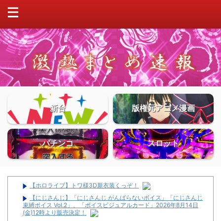
新台
版権元アニメ漫画
パチンコ
スロット
【ホロライブ】トワ様3D新衣装くっぞ！
【にじさんじ】「にじさんじ がんばらないボイス」「にじさんじ
束縛ボイス Vol.2」、「ボイスビジュアルカード」2026年8月14日
(金)12時より販売決定！