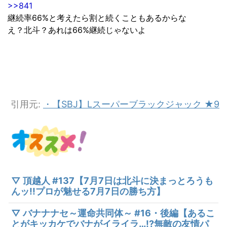
>>841
継続率66%と考えたら割と続くこともあるからな
え？北斗？あれは66%継続じゃないよ
引用元:
・【SBJ】Lスーパーブラックジャック ★9
▽ 頂越人 #137【7月7日は北斗に決まっとろうも
んッ!!プロが魅せる7月7日の勝ち方】
▽ バナナナセ～運命共同体～ #16・後編【あるこ
とがキッカケでバナがイライラ…!?無敵の友情パ