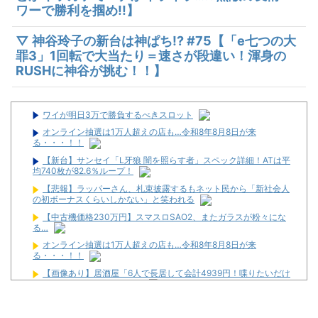
ワーで勝利を掴め!!】
▽ 神谷玲子の新台は神ぱち!? #75【「e七つの大
罪3」1回転で大当たり＝速さが段違い！渾身の
RUSHに神谷が挑む！！】
ワイが明日3万で勝負するべきスロット
オンライン抽選は1万人超えの店も…令和8年8月8日が来
る・・・！！
【新台】サンセイ「L牙狼 闇を照らす者」スペック詳細！ATは平
均740枚が82.6％ループ！
【悲報】ラッパーさん、札束披露するもネット民から「新社会人
の初ボーナスくらいしかない」と笑われる
【中古機価格230万円】スマスロSAO2、またガラスが粉々にな
る…
オンライン抽選は1万人超えの店も…令和8年8月8日が来
る・・・！！
【画像あり】居酒屋「6人で長居して会計4939円！喋りたいだけ
なら公園に行ってくれ（怒」
頂越人 #137【7月7日は北斗に決まっとろうもんッ!!プロが魅せる
7月7日の勝ち方】